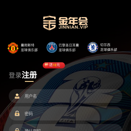
送
18
元
注册
登录