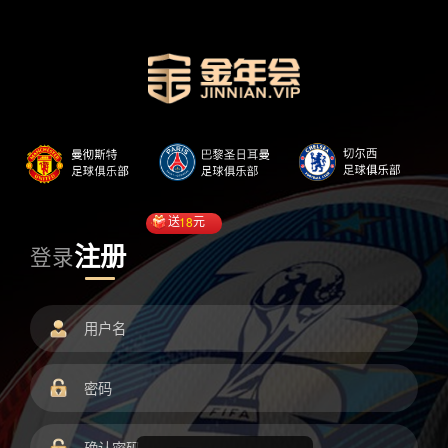
送
18
元
注册
登录