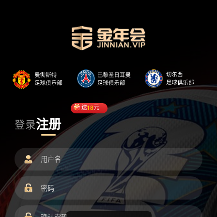
送
18
元
注册
登录