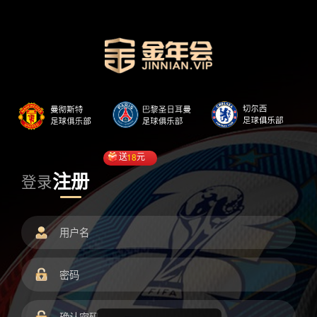
送
18
元
注册
登录