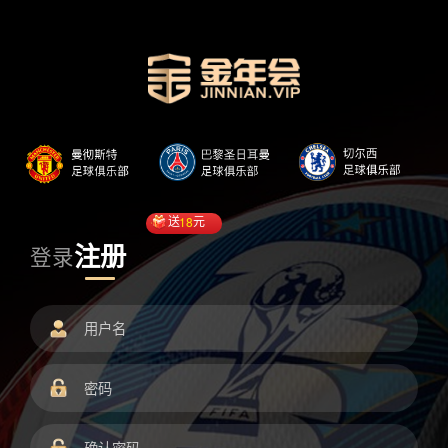
送
18
元
注册
登录