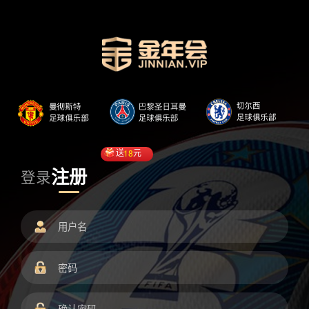
送
18
元
注册
登录