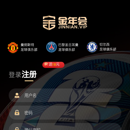
送
18
元
注册
登录